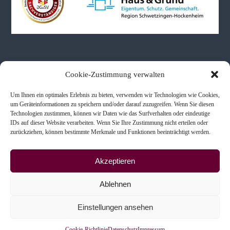
Neueste Beiträge
Cookie-Zustimmung verwalten
Um Ihnen ein optimales Erlebnis zu bieten, verwenden wir Technologien wie Cookies,
Immobilienbewertungen bei Schenkung & Erbe
um Geräteinformationen zu speichern und/oder darauf zuzugreifen. Wenn Sie diesen
Technologien zustimmen, können wir Daten wie das Surfverhalten oder eindeutige
Immobilienkaufberatung
IDs auf dieser Website verarbeiten. Wenn Sie Ihre Zustimmung nicht erteilen oder
Scheidung & Immobilien
zurückziehen, können bestimmte Merkmale und Funktionen beeinträchtigt werden.
Akzeptieren
Ablehnen
Copyright © 2026
Ingenieur- und Sachverständigenbüro
Alle Rechte vorbehalten. Theme:
Einstellungen ansehen
Flash
von ThemeGrill. Präsentiert von
WordPress
Impressum
Datenschutz
Cookie-Richtlinie (EU)
Cookie-Richtlinie
Datenschutz
Impressum