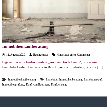
e
r
s
t
ä
n
d
i
Immobilienkaufberatung
g
a
e
11. August 2020
Bauingenieur
Hinterlasse einen Kommentar
u
n
Eigennutzer entscheiden meistens „aus dem Bauch heraus“, ob sie eine
f
b
Immobilie kaufen. Bei der ersten Besichtigung wird überlegt, wie die […]
I
m
ü
m
r
,
,
,
Immobilienkaufberatung
Immobilie
Immobilienberatung
Immobilienkauf
o
o
,
,
Immobilienprüfung
Kauf vom Bauträger
Kaufberatung
b
i
l
i
e
n