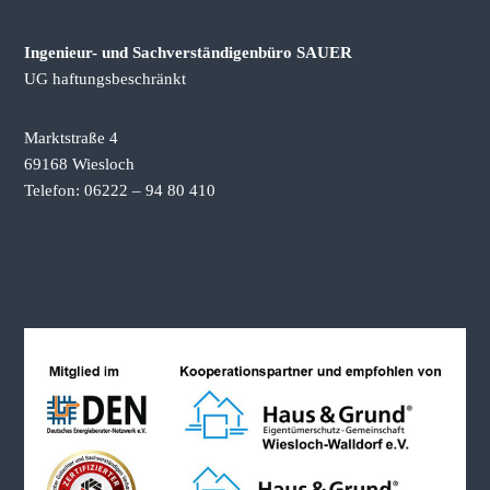
k
a
Ingenieur- und Sachverständigenbüro SAUER
u
f
UG haftungsbeschränkt
b
e
r
Marktstraße 4
a
69168 Wiesloch
t
Telefon: 06222 – 94 80 410
u
n
g