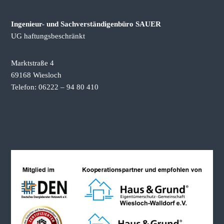
k
a
Ingenieur- und Sachverständigenbüro SAUER
u
f
UG haftungsbeschränkt
b
e
r
Marktstraße 4
a
69168 Wiesloch
t
Telefon: 06222 – 94 80 410
u
n
g