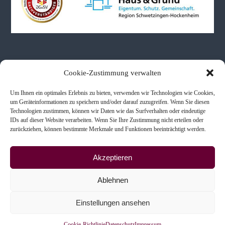
Neueste Beiträge
Cookie-Zustimmung verwalten
Um Ihnen ein optimales Erlebnis zu bieten, verwenden wir Technologien wie Cookies,
Immobilienbewertungen bei Schenkung & Erbe
um Geräteinformationen zu speichern und/oder darauf zuzugreifen. Wenn Sie diesen
Technologien zustimmen, können wir Daten wie das Surfverhalten oder eindeutige
Immobilienkaufberatung
IDs auf dieser Website verarbeiten. Wenn Sie Ihre Zustimmung nicht erteilen oder
Scheidung & Immobilien
zurückziehen, können bestimmte Merkmale und Funktionen beeinträchtigt werden.
Akzeptieren
Ablehnen
Copyright © 2026
Ingenieur- und Sachverständigenbüro
Alle Rechte vorbehalten. Theme:
Einstellungen ansehen
Flash
von ThemeGrill. Präsentiert von
WordPress
Impressum
Datenschutz
Cookie-Richtlinie (EU)
Cookie-Richtlinie
Datenschutz
Impressum