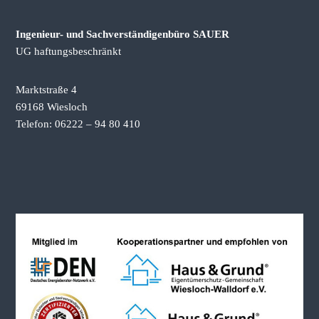
k
a
Ingenieur- und Sachverständigenbüro SAUER
u
f
UG haftungsbeschränkt
b
e
r
Marktstraße 4
a
69168 Wiesloch
t
Telefon: 06222 – 94 80 410
u
n
g