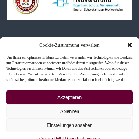
Neueste Beiträge
Cookie-Zustimmung verwalten
Um Ihnen ein optimales Erlebnis zu bieten, verwenden wir Technologien wie Cookies,
Immobilienbewertungen bei Schenkung & Erbe
um Geräteinformationen zu speichern und/oder darauf zuzugreifen. Wenn Sie diesen
Technologien zustimmen, können wir Daten wie das Surfverhalten oder eindeutige
Immobilienkaufberatung
IDs auf dieser Website verarbeiten. Wenn Sie Ihre Zustimmung nicht erteilen oder
Scheidung & Immobilien
zurückziehen, können bestimmte Merkmale und Funktionen beeinträchtigt werden.
Akzeptieren
Ablehnen
Copyright © 2026
Ingenieur- und Sachverständigenbüro
Alle Rechte vorbehalten. Theme:
Einstellungen ansehen
Flash
von ThemeGrill. Präsentiert von
WordPress
Impressum
Datenschutz
Cookie-Richtlinie (EU)
Cookie-Richtlinie
Datenschutz
Impressum