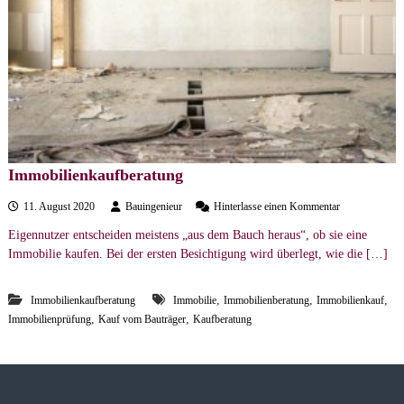
e
r
s
t
ä
n
d
i
Immobilienkaufberatung
g
a
e
11. August 2020
Bauingenieur
Hinterlasse einen Kommentar
u
n
Eigennutzer entscheiden meistens „aus dem Bauch heraus“, ob sie eine
f
b
Immobilie kaufen. Bei der ersten Besichtigung wird überlegt, wie die […]
I
m
ü
m
r
,
,
,
Immobilienkaufberatung
Immobilie
Immobilienberatung
Immobilienkauf
o
o
,
,
Immobilienprüfung
Kauf vom Bauträger
Kaufberatung
b
i
l
i
e
n