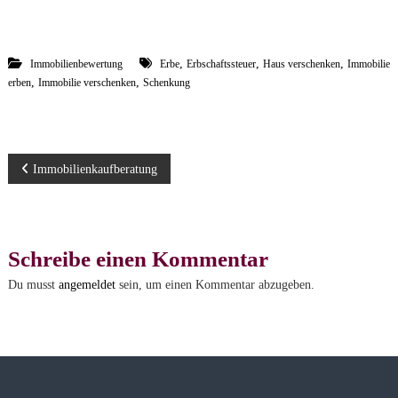
,
,
,
Immobilienbewertung
Erbe
Erbschaftssteuer
Haus verschenken
Immobilie
,
,
erben
Immobilie verschenken
Schenkung
B
Immobilienkaufberatung
e
i
Schreibe einen Kommentar
t
Du musst
angemeldet
sein, um einen Kommentar abzugeben.
r
a