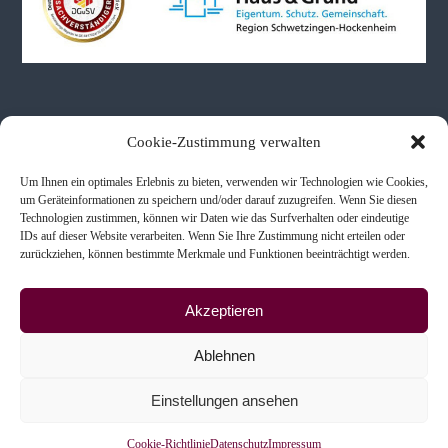
o
n
Neueste Beiträge
Cookie-Zustimmung verwalten
Um Ihnen ein optimales Erlebnis zu bieten, verwenden wir Technologien wie Cookies,
Immobilienbewertungen bei Schenkung & Erbe
um Geräteinformationen zu speichern und/oder darauf zuzugreifen. Wenn Sie diesen
Immobilienkaufberatung
Technologien zustimmen, können wir Daten wie das Surfverhalten oder eindeutige
IDs auf dieser Website verarbeiten. Wenn Sie Ihre Zustimmung nicht erteilen oder
Scheidung & Immobilien
zurückziehen, können bestimmte Merkmale und Funktionen beeinträchtigt werden.
Akzeptieren
Ablehnen
Copyright © 2026
Ingenieur- und Sachverständigenbüro
Alle Rechte vorbehalten. Theme:
Einstellungen ansehen
Flash
von ThemeGrill. Präsentiert von
WordPress
Impressum
Datenschutz
Cookie-Richtlinie (EU)
Cookie-Richtlinie
Datenschutz
Impressum