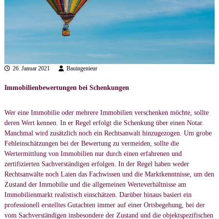
e
r
s
t
ä
n
26. Januar 2021
Bauingenieur
d
Immobilienbewertungen bei Schenkungen
i
g
e
Wer eine Immobilie oder mehrere Immobilien verschenken möchte, sollte
deren Wert kennen. In er Regel erfolgt die Schenkung über einen Notar.
n
Manchmal wird zusätzlich noch ein Rechtsanwalt hinzugezogen. Um grobe
b
Fehleinschätzungen bei der Bewertung zu vermeiden, sollte die
ü
Wertermittlung von Immobilien nur durch einen erfahrenen und
r
zertifizierten Sachverständigen erfolgen. In der Regel haben weder
o
Rechtsanwälte noch Laien das Fachwissen und die Marktkenntnisse, um den
Zustand der Immobilie und die allgemeinen Werteverhältnisse am
Immobilienmarkt realistisch einschätzen. Darüber hinaus basiert ein
professionell erstelltes Gutachten immer auf einer Ortsbegehung, bei der
vom Sachverständigen insbesondere der Zustand und die objektspezifischen