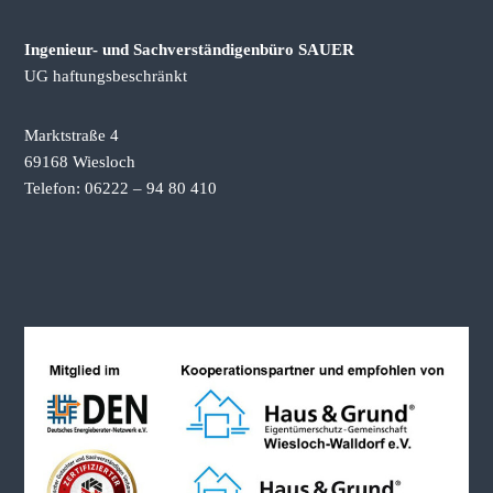
g
Ingenieur- und Sachverständigenbüro SAUER
s
UG haftungsbeschränkt
n
Marktstraße 4
a
69168 Wiesloch
Telefon: 06222 – 94 80 410
v
i
g
a
t
i