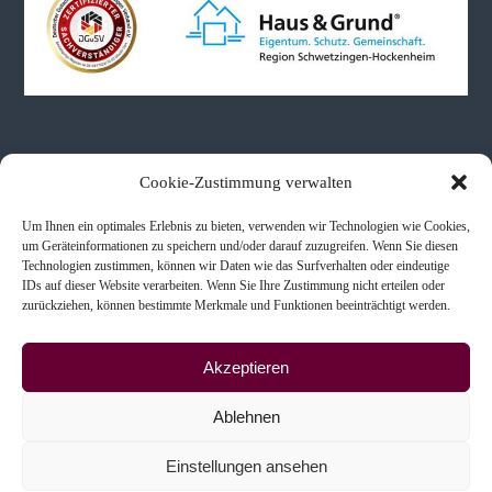
r
b
e
Neueste Beiträge
Cookie-Zustimmung verwalten
Um Ihnen ein optimales Erlebnis zu bieten, verwenden wir Technologien wie Cookies,
Immobilienbewertungen bei Schenkung & Erbe
um Geräteinformationen zu speichern und/oder darauf zuzugreifen. Wenn Sie diesen
Technologien zustimmen, können wir Daten wie das Surfverhalten oder eindeutige
Immobilienkaufberatung
IDs auf dieser Website verarbeiten. Wenn Sie Ihre Zustimmung nicht erteilen oder
Scheidung & Immobilien
zurückziehen, können bestimmte Merkmale und Funktionen beeinträchtigt werden.
Akzeptieren
Ablehnen
Copyright © 2026
Ingenieur- und Sachverständigenbüro
Alle Rechte vorbehalten. Theme:
Einstellungen ansehen
Flash
von ThemeGrill. Präsentiert von
WordPress