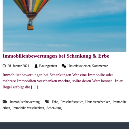
e
r
s
t
ä
n
d
i
Immobilienbewertungen bei Schenkung & Erbe
g
a
e
26. Januar 2021
Bauingenieur
Hinterlasse einen Kommentar
u
n
Immobilienbewertungen bei Schenkungen Wer eine Immobilie oder
f
b
mehrere Immobilien verschenken möchte, sollte deren Wert kennen. In er
I
m
ü
Regel erfolgt die […]
m
r
o
o
,
,
,
Immobilienbewertung
Erbe
Erbschaftssteuer
Haus verschenken
b
Immobilie
i
,
,
erben
Immobilie verschenken
Schenkung
l
i
e
n