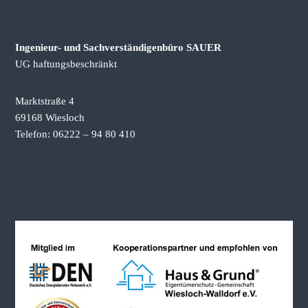
b
e
w
Ingenieur- und Sachverständigenbüro SAUER
e
r
UG haftungsbeschränkt
t
u
n
Marktstraße 4
g
69168 Wiesloch
e
Telefon: 06222 – 94 80 410
n
b
e
i
S
c
h
e
n
k
u
n
g
&
E