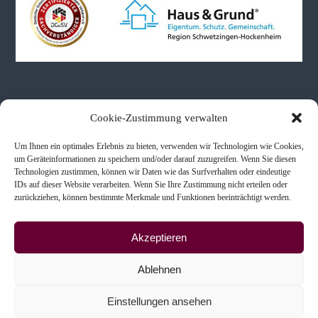
r
b
e
Neueste Beiträge
Cookie-Zustimmung verwalten
Um Ihnen ein optimales Erlebnis zu bieten, verwenden wir Technologien wie Cookies,
Immobilienbewertungen bei Schenkung & Erbe
um Geräteinformationen zu speichern und/oder darauf zuzugreifen. Wenn Sie diesen
Technologien zustimmen, können wir Daten wie das Surfverhalten oder eindeutige
Immobilienkaufberatung
IDs auf dieser Website verarbeiten. Wenn Sie Ihre Zustimmung nicht erteilen oder
Scheidung & Immobilien
zurückziehen, können bestimmte Merkmale und Funktionen beeinträchtigt werden.
Akzeptieren
Ablehnen
Copyright © 2026
Ingenieur- und Sachverständigenbüro
Alle Rechte vorbehalten. Theme:
Einstellungen ansehen
Flash
von ThemeGrill. Präsentiert von
WordPress