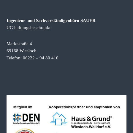
b
e
w
Ingenieur- und Sachverständigenbüro SAUER
e
r
UG haftungsbeschränkt
t
u
n
Marktstraße 4
g
69168 Wiesloch
e
Telefon: 06222 – 94 80 410
n
b
e
i
S
c
h
e
n
k
u
n
g
&
E