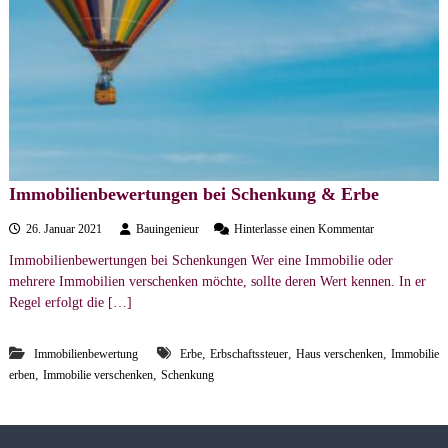
e
r
s
t
ä
n
d
i
Immobilienbewertungen bei Schenkung & Erbe
g
a
e
26. Januar 2021
Bauingenieur
Hinterlasse einen Kommentar
u
n
Immobilienbewertungen bei Schenkungen Wer eine Immobilie oder
f
b
mehrere Immobilien verschenken möchte, sollte deren Wert kennen. In er
I
m
ü
Regel erfolgt die […]
m
r
o
o
,
,
,
Immobilienbewertung
Erbe
Erbschaftssteuer
Haus verschenken
b
Immobilie
i
,
,
erben
Immobilie verschenken
Schenkung
l
i
e
n