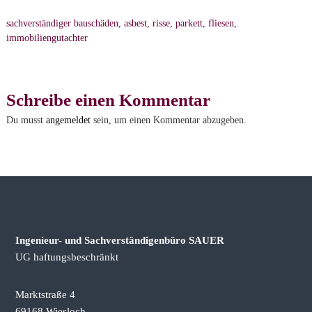
e
sachverständiger bauschäden, asbest, risse, parkett, fliesen,
r
immobiliengutachter
s
t
ä
n
Schreibe einen Kommentar
d
Du musst
angemeldet
sein, um einen Kommentar abzugeben.
i
g
e
n
b
ü
r
Ingenieur- und Sachverständigenbüro SAUER
o
UG haftungsbeschränkt
Marktstraße 4
69168 Wiesloch