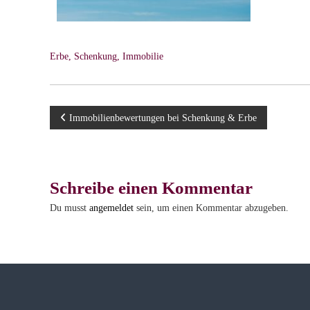
v
e
r
s
Erbe, Schenkung, Immobilie
t
ä
n
B
Immobilienbewertungen bei Schenkung & Erbe
d
i
e
g
e
i
Schreibe einen Kommentar
n
b
t
Du musst
angemeldet
sein, um einen Kommentar abzugeben.
ü
r
r
o
a
g