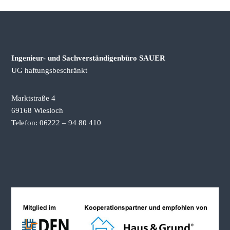
e
r
s
t
ä
Ingenieur- und Sachverständigenbüro SAUER
n
UG haftungsbeschränkt
d
i
Marktstraße 4
g
69168 Wiesloch
e
Telefon: 06222 – 94 80 410
n
b
ü
r
o