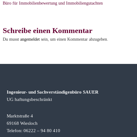
Büro für Immobilienbewertung und Immobiliengutachten
e
r
s
t
Schreibe einen Kommentar
ä
Du musst
angemeldet
sein, um einen Kommentar abzugeben.
n
d
i
g
e
n
b
Ingenieur- und Sachverständigenbüro SAUER
ü
UG haftungsbeschränkt
r
o
Marktstraße 4
69168 Wiesloch
Telefon: 06222 – 94 80 410