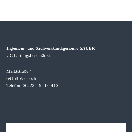
e
r
s
t
ä
n
d
Ingenieur- und Sachverständigenbüro SAUER
i
UG haftungsbeschränkt
g
e
Marktstraße 4
n
69168 Wiesloch
b
Telefon: 06222 – 94 80 410
ü
r
o