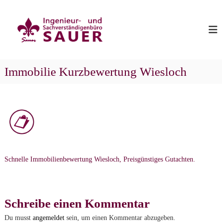
Z
I
S
u
a
m
n
u
I
g
e
n
e
r
h
n
a
Immobilie Kurzbewertung Wiesloch
i
l
e
t
u
s
p
r
r
-
i
u
n
n
g
d
Schnelle Immobilienbewertung Wiesloch, Preisgünstiges Gutachten.
e
S
n
a
c
Schreibe einen Kommentar
h
v
Du musst
angemeldet
sein, um einen Kommentar abzugeben.