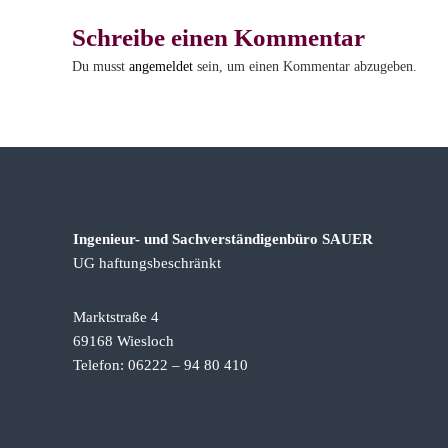
v
e
Schreibe einen Kommentar
r
Du musst
angemeldet
sein, um einen Kommentar abzugeben.
s
t
ä
n
d
i
g
Ingenieur- und Sachverständigenbüro SAUER
e
UG haftungsbeschränkt
n
b
Marktstraße 4
ü
69168 Wiesloch
r
Telefon: 06222 – 94 80 410
o