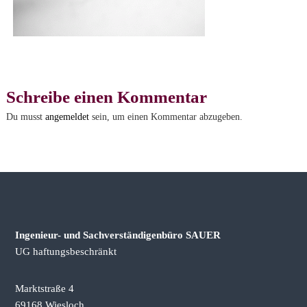
e
r
s
t
ä
n
Schreibe einen Kommentar
d
Du musst
angemeldet
sein, um einen Kommentar abzugeben.
i
g
e
n
b
ü
r
Ingenieur- und Sachverständigenbüro SAUER
o
UG haftungsbeschränkt
Marktstraße 4
69168 Wiesloch