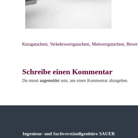
v
e
r
s
t
ä
Kurzgutachten, Verkehrswertgutachten, Mietwertgutachten, Bewe
n
d
i
g
Schreibe einen Kommentar
e
Du musst
angemeldet
sein, um einen Kommentar abzugeben.
n
b
ü
r
o
Ingenieur- und Sachverständigenbüro SAUER