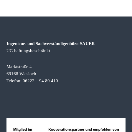
e
r
s
t
ä
n
Ingenieur- und Sachverständigenbüro SAUER
d
UG haftungsbeschränkt
i
g
Marktstraße 4
e
69168 Wiesloch
n
Telefon: 06222 – 94 80 410
b
ü
r
o